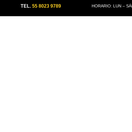
TEL.
55 8023 9789
HORARIO: LUN – SÁB 