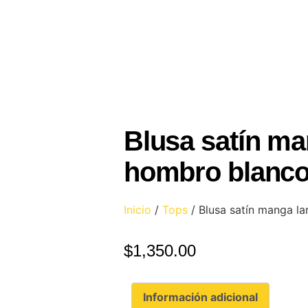
Blusa satín ma
hombro blanc
Inicio
/
Tops
/ Blusa satín manga l
$
1,350.00
Información adicional